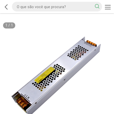
1
/
1