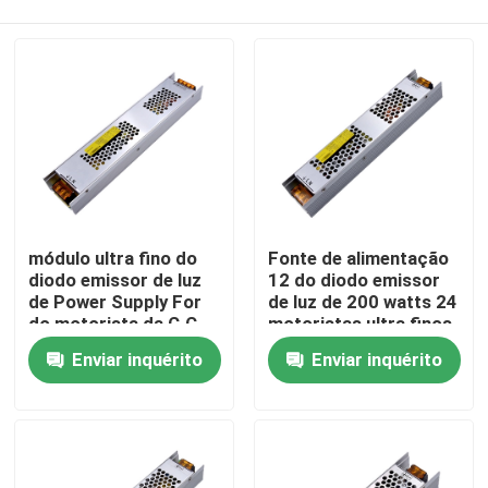
módulo ultra fino do
Fonte de alimentação
diodo emissor de luz
12 do diodo emissor
de Power Supply For
de luz de 200 watts 24
do motorista da C.C.
motoristas ultra finos
Casa
12V 24V da fonte de
do transformador da
Enviar inquérito
Enviar inquérito
alimentação da tira do
tensão do volt IP20
diodo emissor de luz
baixos
300W
Produtos
Vídeos