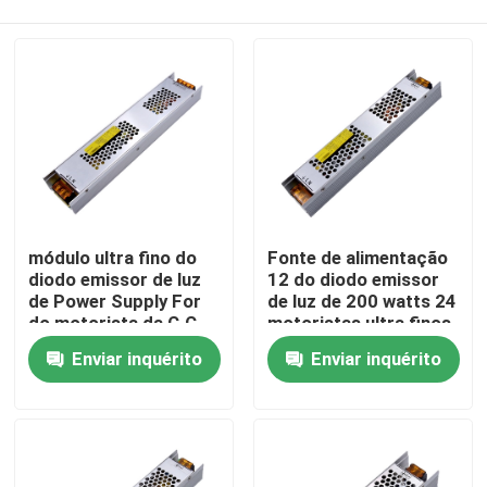
módulo ultra fino do
Fonte de alimentação
diodo emissor de luz
12 do diodo emissor
de Power Supply For
de luz de 200 watts 24
do motorista da C.C.
motoristas ultra finos
Casa
12V 24V da fonte de
do transformador da
Enviar inquérito
Enviar inquérito
alimentação da tira do
tensão do volt IP20
diodo emissor de luz
baixos
300W
Produtos
Vídeos