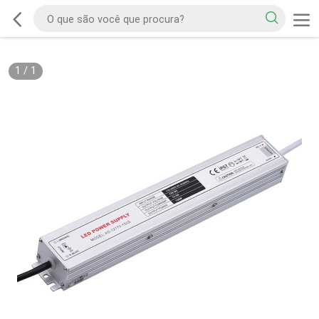
1
/
1