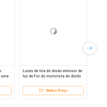
o
Luzes de tira do diodo emissor de
s uma
luz de For do motorista do diodo
 fonte
emissor de luz da C.C. do
ão do
transformador 12V 24V da fonte
Melhor Preço
de alimentação da tira do diodo
emissor de luz de 150 watts