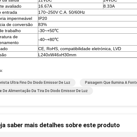
 da saída
12VDC
24VDC
te avaliado
16.67A
8.33A
 entrada
170~250V C.A. 50/60Hz
ria impermeável
IP20
ncia de conversão
83%
e trabalho
-30~+50℃
ratura de
-40~+80℃
enamento
icado
CE, RoHS, compatibilidade eletrónica, LVD
são
L240xW46xH30mm
a:
rista Ultra Fino Do Diodo Emissor De Luz
Paisagem Que Ilumina A Font
e De Alimentação Da Tira Do Diodo Emissor De Luz
ja saber mais detalhes sobre este produto