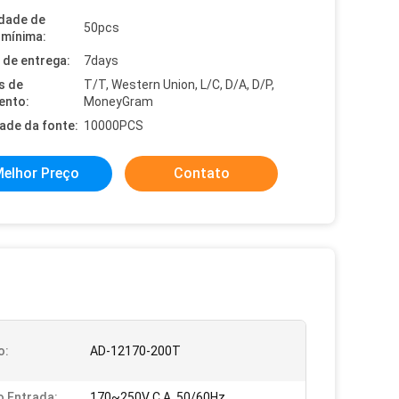
dade de
50pcs
mínima:
de entrega:
7days
s de
T/T, Western Union, L/C, D/A, D/P,
ento:
MoneyGram
dade da fonte:
10000PCS
elhor Preço
Contato
o:
AD-12170-200T
 Entrada:
170~250V C.A. 50/60Hz