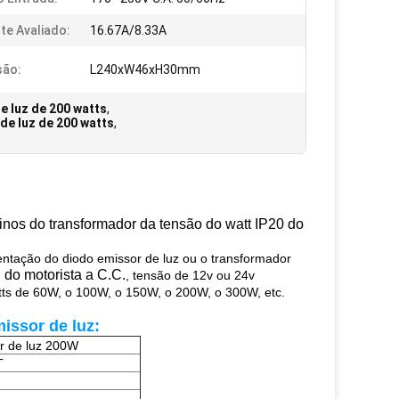
te Avaliado:
16.67A/8.33A
são:
L240xW46xH30mm
e luz de 200 watts
,
de luz de 200 watts
,
finos do transformador da tensão do watt IP20 do
entação do diodo emissor de luz ou o transformador
 do motorista a C.C.
, tensão de 12v ou 24v
tts de 60W, o 100W, o 150W, o 200W, o 300W, etc.
issor de luz
:
r de luz 200W
T