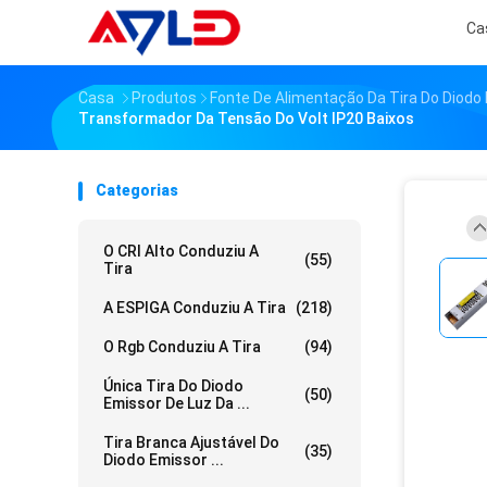
Ca
Casa
Produtos
Fonte De Alimentação Da Tira Do Diodo
Transformador Da Tensão Do Volt IP20 Baixos
Categorias
O CRI Alto Conduziu A
(55)
Tira
A ESPIGA Conduziu A Tira
(218)
O Rgb Conduziu A Tira
(94)
Única Tira Do Diodo
(50)
Emissor De Luz Da ...
Tira Branca Ajustável Do
(35)
Diodo Emissor ...