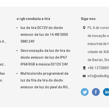
o rgb conduziu a tira
Siga-nos
luz de tira DC12V do diodo
F5, A de cons
emissor de luz de 14.4W 5050
de inovação e
a do
SMD 24V
industrial de
Sincronização da luz de tira do
cidade de XiXi
diodo emissor de luz de IP67
de Bao'an, Sh
luz
IP68 RGB à música DC12V 24V
+86 1372880
das
Multicolorido programável da
info@adledli
do
luz da fita da tira do diodo
emissor de luz do pixel do RGB
5050