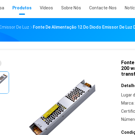
sa
Produtos
Vídeos
Sobre Nós
Contacte-Nos
Notíc
 Emissor De Luz
Fonte De Alimentação 12 Do Diodo Emissor De Luz D
Fonte
200 w
trans
Detalh
Lugar 
Marca:
Certifi
Número
Condiç