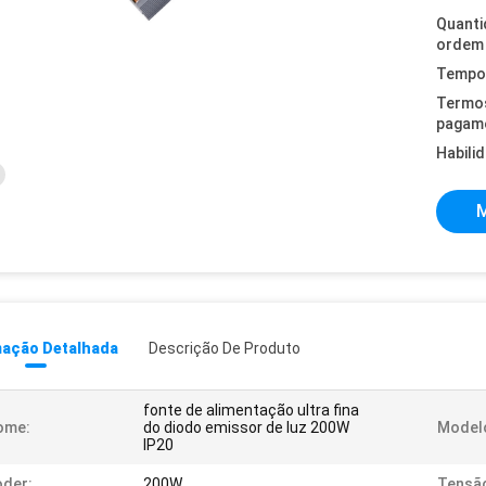
Quanti
ordem 
Tempo 
Termo
pagam
Habili
M
mação Detalhada
Descrição De Produto
fonte de alimentação ultra fina
ome:
do diodo emissor de luz 200W
Model
IP20
der:
200W
Tensão