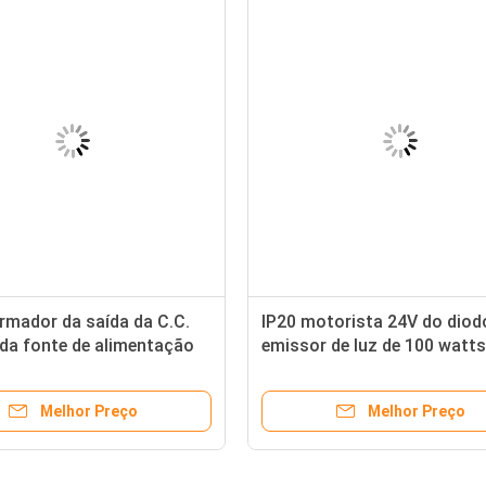
rmador da saída da C.C.
IP20 motorista 24V do diod
da fonte de alimentação
emissor de luz de 100 watt
ira do diodo emissor de
C.C. de 240 a 12 volts sob a
aixa tensão 24V para luzes
de alimentação da iluminaç
Melhor Preço
Melhor Preço
o emissor de luz
armário