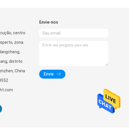
Envie-nos
trução, centro
sperto, zona
 Hangcheng,
ang, distrito
enzhen, China
Envie
9552
ght.com