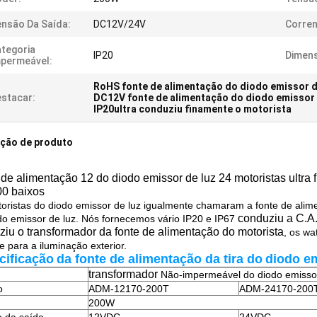
nsão Da Saída:
DC12V/24V
Corren
tegoria
IP20
Dimen
permeável:
RoHS fonte de alimentação do diodo emissor d
stacar:
DC12V fonte de alimentação do diodo emissor 
IP20ultra conduziu finamente o motorista
ição de produto
de alimentação 12 do diodo emissor de luz 24 motoristas ultra 
00 baixos
oristas do diodo emissor de luz igualmente chamaram a fonte de alim
conduziu a C.A.
do emissor de luz. Nós fornecemos vário IP20 e IP67
iu o transformador da fonte de alimentação do motorista
, os wa
e para a iluminação exterior.
cificação
da fonte de alimentação da tira
do
diodo em
transformador
Não-impermeável do diodo emisso
o
ADM-12170-200T
ADM-24170-200
200W