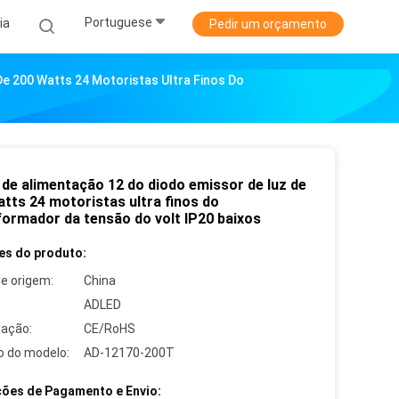
Portuguese
ia
Pedir um orçamento
e 200 Watts 24 Motoristas Ultra Finos Do
 de alimentação 12 do diodo emissor de luz de
atts 24 motoristas ultra finos do
formador da tensão do volt IP20 baixos
es do produto:
de origem:
China
ADLED
cação:
CE/RoHS
 do modelo:
AD-12170-200T
ões de Pagamento e Envio: