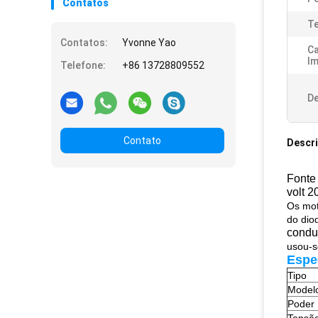
Contatos
Te
Contatos:
Yvonne Yao
Ca
Im
Telefone:
+86 13728809552
De
Contato
Descr
Fonte 
volt 2
Os mot
do dio
conduz
usou-s
Espe
Tipo
Model
Poder