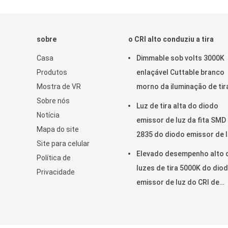
sobre
o CRI alto conduziu a tira
Casa
Dimmable sob volts 3000K
Produtos
enlaçável Cuttable branco
Mostra de VR
morno da iluminação de tir
Sobre nós
diodo emissor de luz do
Luz de tira alta do diodo
Notícia
armário os 24
emissor de luz da fita SMD
Mapa do site
2835 do diodo emissor de 
Site para celular
do CRI de DC24V
Elevado desempenho alto 
Política de
luzes de tira 5000K do dio
Privacidade
emissor de luz do CRI de
Dimmable