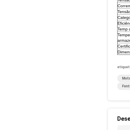
Tensão
Corren
Tensão
Catego
Eficiê
Temp d
Tempe
armaz
Certif
Dimen
etiquet
Moto
Font
Dese