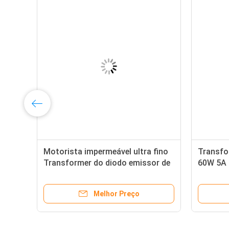
Motorista impermeável ultra fino
Transfo
e
Transformer do diodo emissor de
60W 5A 
luz fonte de alimentação do poder
12V da t
superior do diodo emissor de luz
luz da b
Melhor Preço
de 300 watts
do diod