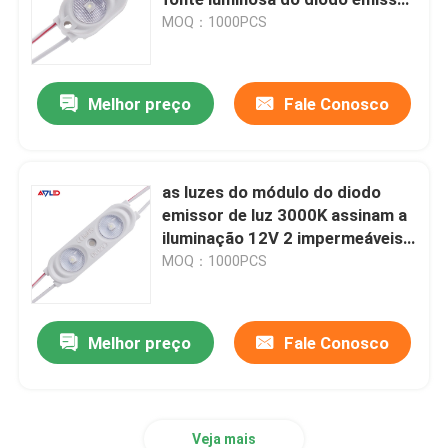
de luz IP67
MOQ：1000PCS
Luz de néon do diodo emissor de luz
Melhor preço
Fale Conosco
as luzes do módulo do diodo
emissor de luz 3000K assinam a
iluminação 12V 2 impermeáveis
do branco morno 2835 SMD
MOQ：1000PCS
Melhor preço
Fale Conosco
Veja mais