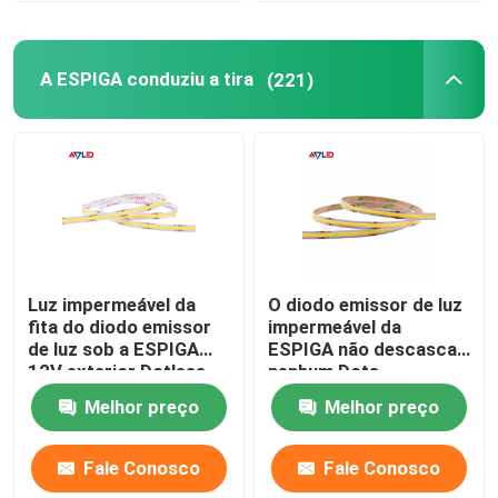
A ESPIGA conduziu a tira
(221)
Luz impermeável da
O diodo emissor de luz
fita do diodo emissor
impermeável da
de luz sob a ESPIGA
ESPIGA não descasca
12V exterior Dotless
nenhum Dots
24V 2700K 3000K
Connecting Cutting 12
Melhor preço
Melhor preço
5000K do armário
24 brilhantes super
brancos do volt
Fale Conosco
Fale Conosco