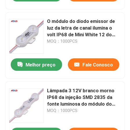
O módulo do diodo emissor de
luz da letra de canal ilumina o
volt IP68 de Mini White 12 do
luminoso de Samsung
MOQ：1000PCS
Melhor preço
Fale Conosco
Lâmpada 3 12V branco morno
IP68 da injeção SMD 2835 da
fonte luminosa do módulo do
diodo emissor de luz de
MOQ：1000PCS
Samsung impermeável