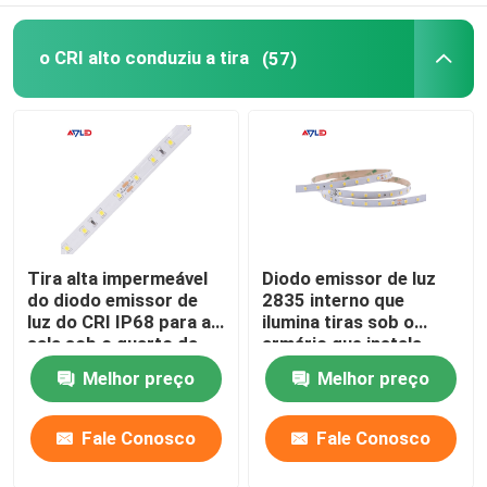
o CRI alto conduziu a tira
(57)
Tira alta impermeável
Diodo emissor de luz
do diodo emissor de
2835 interno que
luz do CRI IP68 para a
ilumina tiras sob o
sala sob o quarto da
armário que instala
loja da cozinha do teto
Dimmable brilhante
Melhor preço
Melhor preço
do armário
super 24V
Fale Conosco
Fale Conosco