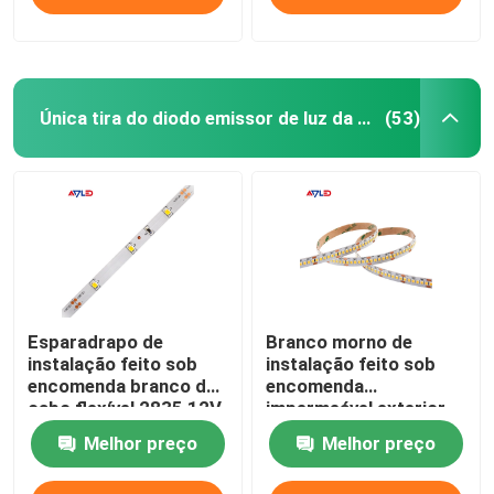
Única tira do diodo emissor de luz da cor
(53)
Esparadrapo de
Branco morno de
instalação feito sob
instalação feito sob
encomenda branco do
encomenda
cabo flexível 2835 12V
impermeável exterior
24V da tira do diodo
das luzes de tira do
Melhor preço
Melhor preço
emissor de luz da cor
diodo emissor de luz
da sala único à prova
de Dimmable do