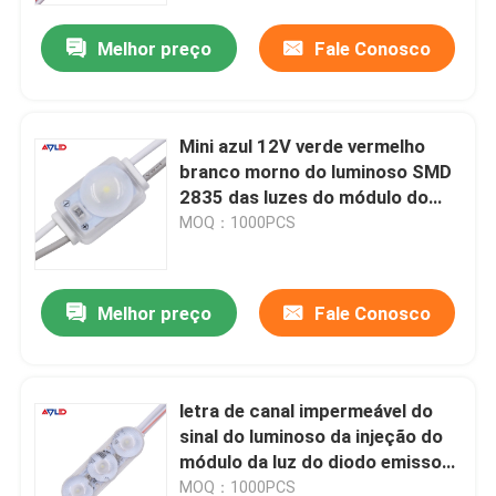
Melhor preço
Fale Conosco
Produtos
Vídeos
Mini azul 12V verde vermelho
branco morno do luminoso SMD
2835 das luzes do módulo do
o CRI alto conduziu a tira
diodo emissor de luz
MOQ：1000PCS
A ESPIGA conduziu a tira
Melhor preço
Fale Conosco
o rgb conduziu a tira
letra de canal impermeável do
Única tira do diodo emissor de luz da cor
sinal do luminoso da injeção do
módulo da luz do diodo emissor
Tira branca ajustável do diodo emissor de luz
de luz da C.C. 2835 12V
MOQ：1000PCS