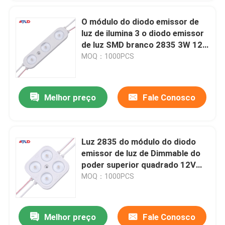
O módulo do diodo emissor de
luz de ilumina 3 o diodo emissor
de luz SMD branco 2835 3W 12V
impermeável para sinais
MOQ：1000PCS
Melhor preço
Fale Conosco
Luz 2835 do módulo do diodo
emissor de luz de Dimmable do
poder superior quadrado 12V
24V IP67 impermeável de 4
MOQ：1000PCS
lâmpadas
Melhor preço
Fale Conosco