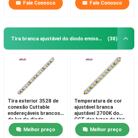
de intempéries
anúncio publicitário
Fale Conosco
Fale Conosco
2835
Tira branca ajustável do diodo emissor de luz
(38)
Tira exterior 3528 de
Temperatura de cor
conexão Cuttable
ajustável branca
endereçáveis brancos
ajustável 2700K do
da luz do diodo
CCT das luzes de tira
emissor de luz da cor
do diodo emissor de
Melhor preço
Melhor preço
dupla do CCT
luz de Dimmable a
6500K 5050