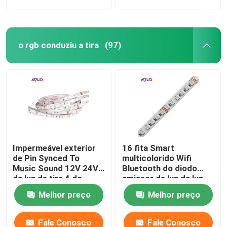
o rgb conduziu a tira
(97)
Impermeável exterior
16 fita Smart
de Pin Synced To
multicolorido Wifi
Music Sound 12V 24V
Bluetooth do diodo
da luz de tira 4 do
emissor de luz da luz
diodo emissor de luz
de tira do diodo
Melhor preço
Melhor preço
de SMD 5050 RGB
emissor de luz do Ft
5050 RGB verificável
Fale Conosco
Fale Conosco