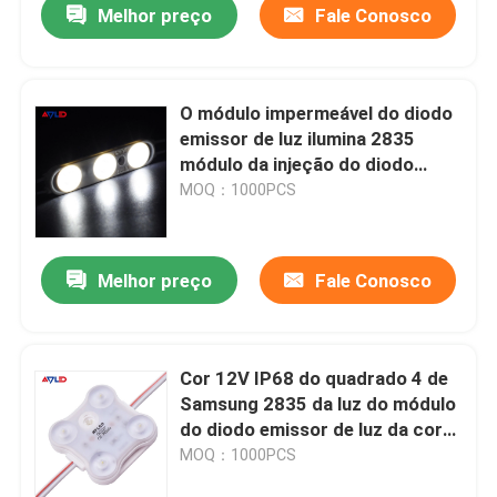
Melhor preço
Fale Conosco
O módulo impermeável do diodo
emissor de luz ilumina 2835
módulo da injeção do diodo
emissor de luz do diodo emissor
MOQ：1000PCS
de luz SMD da cor do diodo
emissor de luz 12V 3 o único
Melhor preço
Fale Conosco
Casa
Cor 12V IP68 do quadrado 4 de
Samsung 2835 da luz do módulo
Quem Somos
do diodo emissor de luz da cor
de Dimmable únicos única para a
MOQ：1000PCS
caixa leve
Contatos