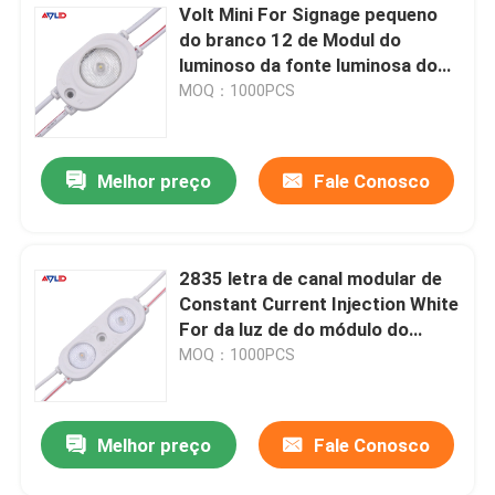
Volt Mini For Signage pequeno
do branco 12 de Modul do
luminoso da fonte luminosa do
módulo do diodo emissor de luz
MOQ：1000PCS
IP67
Melhor preço
Fale Conosco
2835 letra de canal modular de
Constant Current Injection White
For da luz de do módulo do
diodo emissor de luz de SMD
MOQ：1000PCS
12V 24V
Melhor preço
Fale Conosco