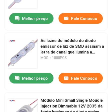
perfil conduzido da tira
Melhor preço
Fale Conosco
Barra do diodo emissor de luz do Lit da borda
As luzes do módulo do diodo
Barra do diodo emissor de luz do luminoso
emissor de luz de SMD assinam a
letra de canal que ilumina a
lâmpada 3 12V de Dimmable
MOQ：1000PCS
luzes conduzidas do módulo
IP67 2835
Fonte de alimentação da tira do diodo emissor de luz
Melhor preço
Fale Conosco
Controlador da tira do diodo emissor de luz
Módulo Mini Small Single Moudle
Injection Dimmable 12V 2835 da
Conector da tira do diodo emissor de luz
fonte luminosa do diodo emissor