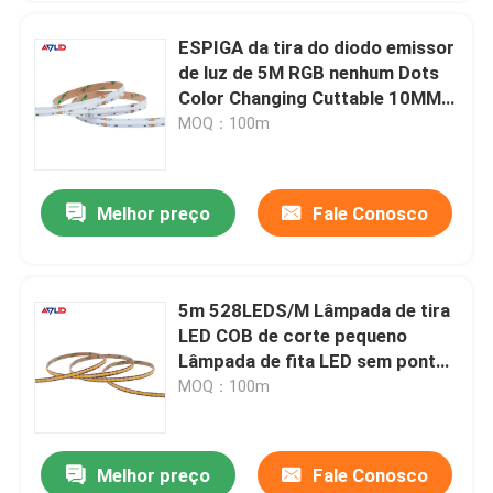
ESPIGA da tira do diodo emissor
de luz de 5M RGB nenhum Dots
Color Changing Cuttable 10MM
24V IP65 impermeável IP67 IP68
MOQ：100m
Melhor preço
Fale Conosco
5m 528LEDS/M Lâmpada de tira
LED COB de corte pequeno
Lâmpada de fita LED sem pontos
flexível
MOQ：100m
Melhor preço
Fale Conosco