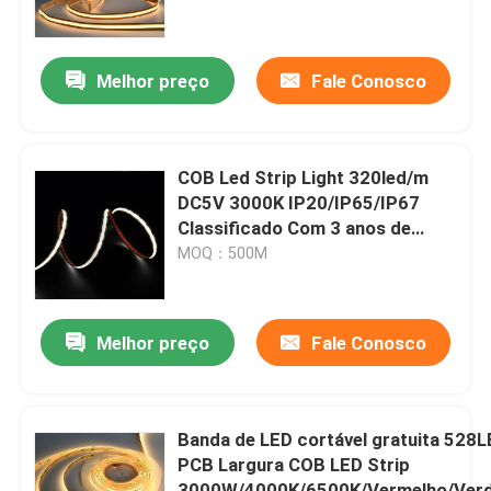
A ESPIGA conduziu a tira
Melhor preço
Fale Conosco
o rgb conduziu a tira
COB Led Strip Light 320led/m
Única tira do diodo emissor de luz da cor
DC5V 3000K IP20/IP65/IP67
Classificado Com 3 anos de
garantia Iluminação uniforme
MOQ：500M
Tira branca ajustável do diodo emissor de luz
perfil conduzido da tira
Melhor preço
Fale Conosco
Barra do diodo emissor de luz do Lit da borda
Banda de LED cortável gratuita 52
PCB Largura COB LED Strip
Barra do diodo emissor de luz do luminoso
3000W/4000K/6500K/Vermelho/Verd