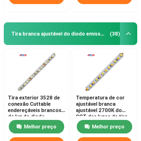
2835
Tira branca ajustável do diodo emissor de luz
(38)
Tira exterior 3528 de
Temperatura de cor
conexão Cuttable
ajustável branca
endereçáveis brancos
ajustável 2700K do
da luz do diodo
CCT das luzes de tira
emissor de luz da cor
do diodo emissor de
Melhor preço
Melhor preço
dupla do CCT
luz de Dimmable a
6500K 5050