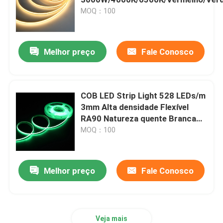
MOQ：100
luzes conduzidas do módulo
Melhor preço
Fale Conosco
Fonte de alimentação da tira do diodo emissor de luz
Controlador da tira do diodo emissor de luz
COB LED Strip Light 528 LEDs/m
3mm Alta densidade Flexível
Conector da tira do diodo emissor de luz
RA90 Natureza quente Branca
linear Dimmable para fita led de
MOQ：100
teto
Luz de néon do diodo emissor de luz
Melhor preço
Fale Conosco
Veja mais