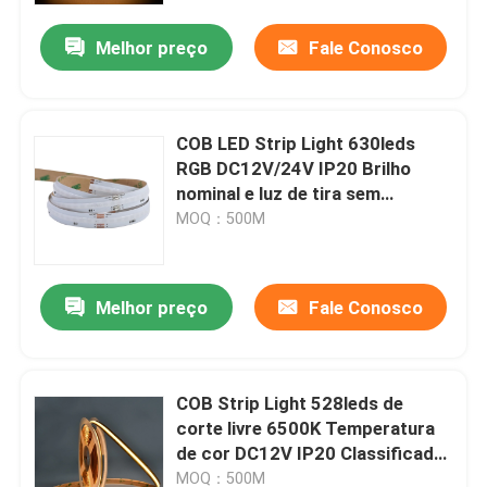
Melhor preço
Fale Conosco
Sobre nós
Excursão da fábrica
COB LED Strip Light 630leds
RGB DC12V/24V IP20 Brilho
nominal e luz de tira sem
Controle da qualidade
manchas para iluminação linear
MOQ：500M
Contacte-nos
Melhor preço
Fale Conosco
Notícia
COB Strip Light 528leds de
Peça umas citações
corte livre 6500K Temperatura
de cor DC12V IP20 Classificado
o CRI alto conduziu a tira
com 3 anos de garantia
MOQ：500M