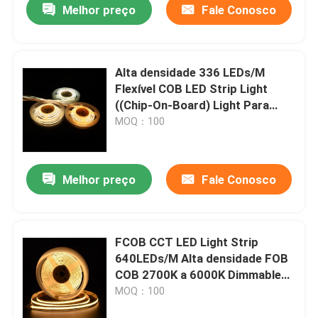
Melhor preço
Fale Conosco
Alta densidade 336 LEDs/M
Flexível COB LED Strip Light
((Chip-On-Board) Light Para
armários, iluminação de
MOQ：100
prateleiras
Melhor preço
Fale Conosco
Casa
FCOB CCT LED Light Strip
640LEDs/M Alta densidade FOB
Produtos
COB 2700K a 6000K Dimmable
12V 24V
MOQ：100
Vídeos