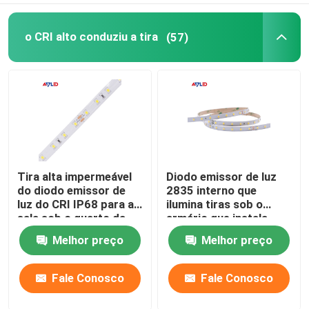
o CRI alto conduziu a tira
(57)
Tira alta impermeável
Diodo emissor de luz
do diodo emissor de
2835 interno que
luz do CRI IP68 para a
ilumina tiras sob o
sala sob o quarto da
armário que instala
loja da cozinha do teto
Dimmable brilhante
Melhor preço
Melhor preço
do armário
super 24V
Fale Conosco
Fale Conosco