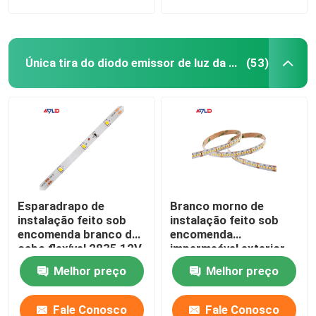
Única tira do diodo emissor de luz da cor
(53)
Esparadrapo de
Branco morno de
instalação feito sob
instalação feito sob
encomenda branco do
encomenda
cabo flexível 2835 12V
impermeável exterior
24V da tira do diodo
das luzes de tira do
Melhor preço
Melhor preço
emissor de luz da cor
diodo emissor de luz
da sala único à prova
de Dimmable do
de intempéries
anúncio publicitário
Fale Conosco
Fale Conosco