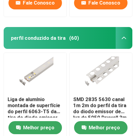
Fale Conosco
Fale Conosco
perfil conduzido da tira
(60)
Liga de alumínio
SMD 2835 5630 canal
montada de superfície
1m 2m do perfil da tira
do perfil 6063-T5 da
do diodo emissor de
tira do diodo emissor
luz de 5050 Drywall 3m
de luz
Melhor preço
Melhor preço