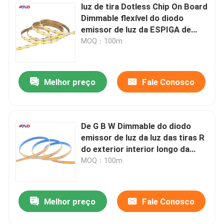
luz de tira Dotless Chip On Board
Dimmable flexível do diodo
emissor de luz da ESPIGA de
12V 24V 10mm
MOQ：100m
Melhor preço
Fale Conosco
De G B W Dimmable do diodo
emissor de luz da luz das tiras R
do exterior interior longo da
ESPIGA para o teto
MOQ：100m
Melhor preço
Fale Conosco