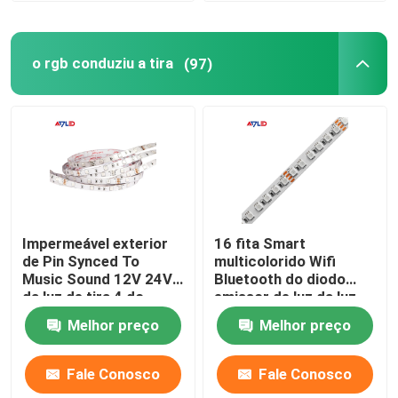
o rgb conduziu a tira
(97)
Impermeável exterior
16 fita Smart
de Pin Synced To
multicolorido Wifi
Music Sound 12V 24V
Bluetooth do diodo
da luz de tira 4 do
emissor de luz da luz
diodo emissor de luz
de tira do diodo
Melhor preço
Melhor preço
de SMD 5050 RGB
emissor de luz do Ft
5050 RGB verificável
Fale Conosco
Fale Conosco