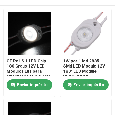
CE RoHS 1 LED Chip
1W por 1 led 2835
180 Graus 12V LED
SMd LED Module 12V
Modulos Luz para
180° LED Module
sinalização LED Sinais
UL/CE./ROHS
Casa
comerciais, luzes
Certificação aprovada
Enviar inquérito
Enviar inquérito
decorativas Alta
qualidade
Produtos
Vídeos