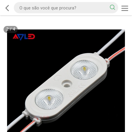
2
/
4