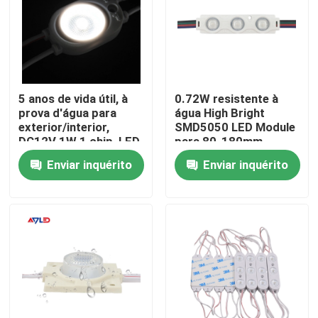
Sobre nós
Excursão da fábrica
5 anos de vida útil, à
0.72W resistente à
prova d'água para
água High Bright
exterior/interior,
SMD5050 LED Module
Controle da qualidade
DC12V 1W 1 chip, LED
para 80-180mm
SMD de cor branca
Medieval Depth Light
Enviar inquérito
Enviar inquérito
2835
Box
Contacte-nos
Notícia
Peça umas citações
o CRI alto conduziu a tira