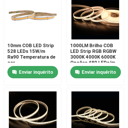
Sobre nós
Excursão da fábrica
10mm COB LED Strip
1000LM Brilho COB
528 LEDs 15W/m
LED Strip RGB RGBW
Controle da qualidade
Ra90 Temperatura de
3000K 4000K 6000K
cor
Opções 480 LEDs/m
2700/3000/4000/5000/6500K
CRI 90-95 5m Rolls
Contacte-nos
Enviar inquérito
Enviar inquérito
Notícia
Peça umas citações
o CRI alto conduziu a tira