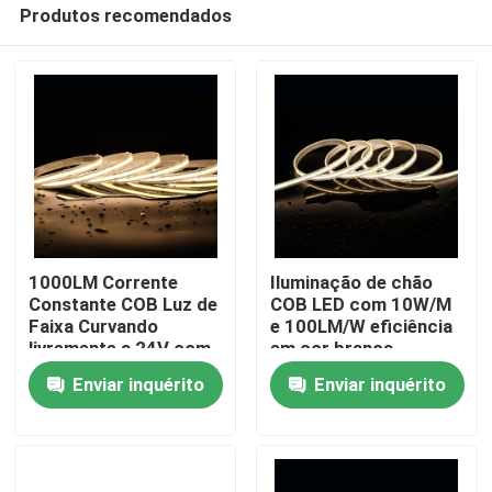
Produtos recomendados
1000LM Corrente
Iluminação de chão
Constante COB Luz de
COB LED com 10W/M
Faixa Curvando
e 100LM/W eficiência
Casa
livremente a 24V com
em cor branca
480 LEDs por metro
Enviar inquérito
Enviar inquérito
Produtos
Vídeos