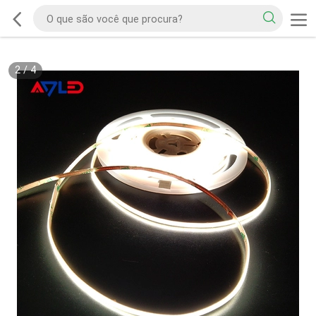
2
/
4